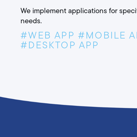
We implement applications for speci
needs.
#WEB APP
#MOBILE A
#DESKTOP APP