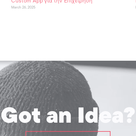
Custom App για την Επιχείρηση
March 26, 2025
Got an Idea?