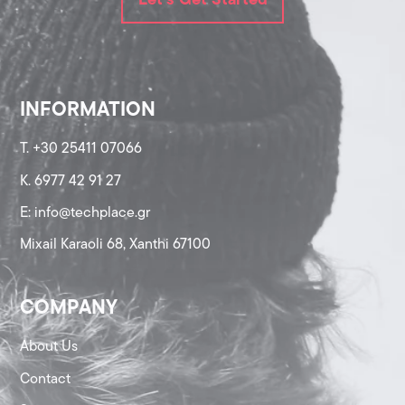
Let's Get Started
INFORMATION
T. +30 25411 07066
K. 6977 42 91 27
Ε: info@techplace.gr
Mixail Karaoli 68, Xanthi 67100
COMPANY
About Us
Contact