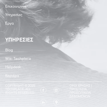
Επικοινωνία
Υπηρεσίες
Έργα
ΥΠΗΡΕΣIΕΣ
Blog
Wiki Techplace
Helpdesk
Καριέρα
COPYRIGHT © 2025
ΌΡΟΙ ΧΡΉΣΗΣ
|
TECHPLACE. ALL
ΠΡΟΣΤΑΣΊΑ
RIGHTS RESERVED.
ΠΡΟΣΩΠΙΚΏΝ
ΔΕΔΟΜΈΝΩΝ