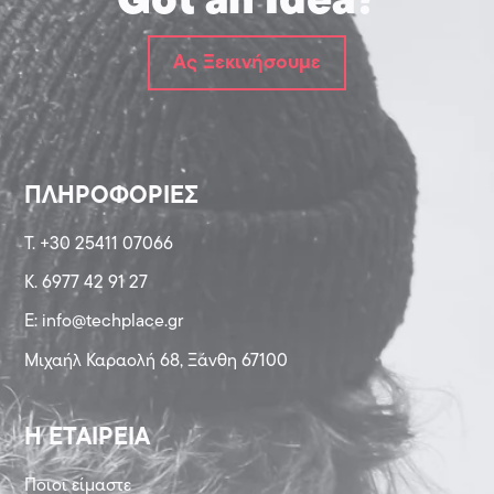
Got an Idea?
Ας Ξεκινήσουμε
ΠΛΗΡΟΦΟΡIΕΣ
T. +30 25411 07066
K. 6977 42 91 27
Ε: info@techplace.gr
Μιχαήλ Καραολή 68, Ξάνθη 67100
Η ΕΤΑΙΡΕIΑ
Ποιοι είμαστε