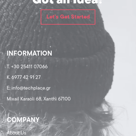
Got an Idea?
Let's Get Started
INFORMATION
T. +30 25411 07066
K. 6977 42 91 27
Ε: info@techplace.gr
Mixail Karaoli 68, Xanthi 67100
COMPANY
About Us