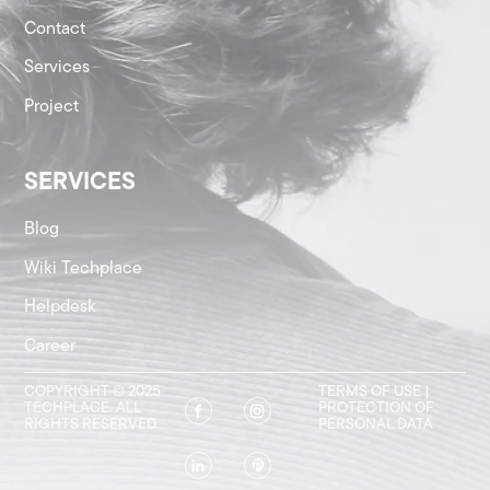
Contact
Services
Project
SERVICES
Blog
Wiki Techplace
Helpdesk
Career
COPYRIGHT © 2025
TERMS OF USE
|
TECHPLACE. ALL
PROTECTION OF
RIGHTS RESERVED.
PERSONAL DATA