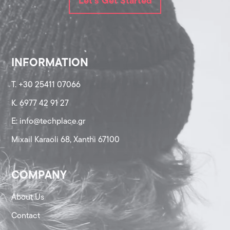
Let's Get Started
INFORMATION
T. +30 25411 07066
K. 6977 42 91 27
Ε: info@techplace.gr
Mixail Karaoli 68, Xanthi 67100
COMPANY
About Us
Contact