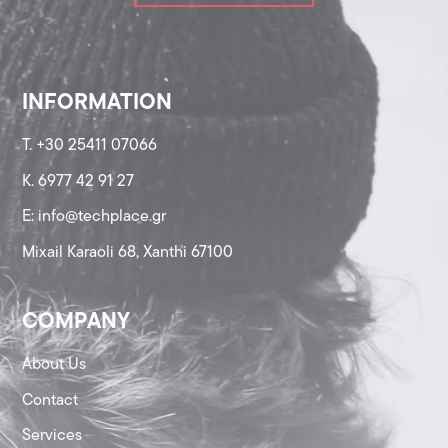
INFORMATION
T. +30 25411 07066
K. 6977 42 91 27
Ε: info@techplace.gr
Mixail Karaoli 68, Xanthi 67100
COMPANY
About Us
Contact
Services