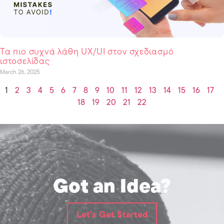
Τα πιο συχνά λάθη UX/UI στον σχεδιασμό
ιστοσελίδας
March 26, 2025
1
2
3
4
5
6
7
8
9
10
11
12
13
14
15
16
17
18
19
20
21
22
Got an Idea?
Let's Get Started