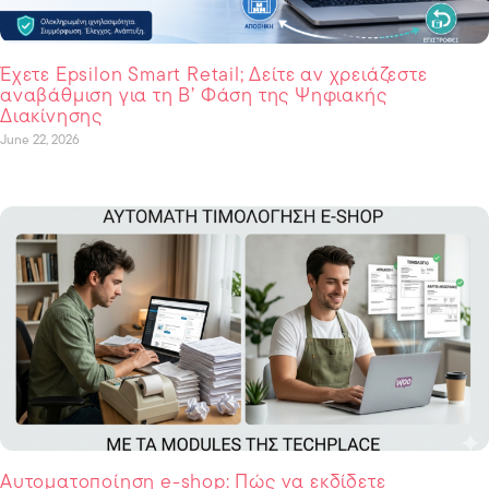
Έχετε Epsilon Smart Retail; Δείτε αν χρειάζεστε
αναβάθμιση για τη Β’ Φάση της Ψηφιακής
Διακίνησης
June 22, 2026
Αυτοματοποίηση e-shop: Πώς να εκδίδετε