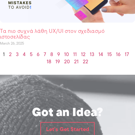
Τα πιο συχνά λάθη UX/UI στον σχεδιασμό
ιστοσελίδας
March 26, 2025
1
2
3
4
5
6
7
8
9
10
11
12
13
14
15
16
17
18
19
20
21
22
Got an Idea?
Let's Get Started