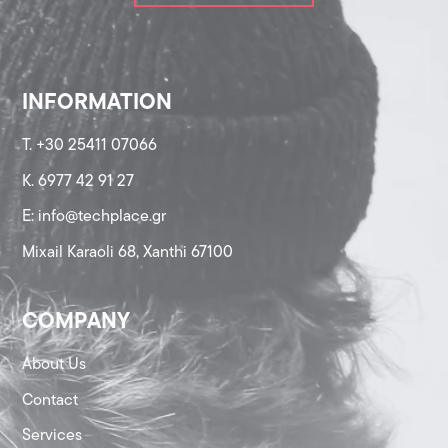
INFORMATION
T. +30 25411 07066
K. 6977 42 91 27
Ε: info@techplace.gr
Mixail Karaoli 68, Xanthi 67100
COMPANY
About Us
Contact
Services