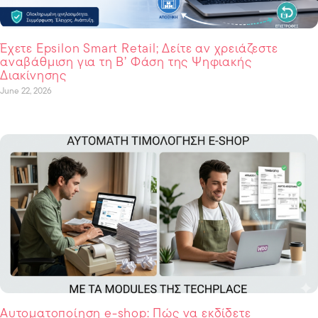
Έχετε Epsilon Smart Retail; Δείτε αν χρειάζεστε
αναβάθμιση για τη Β’ Φάση της Ψηφιακής
Διακίνησης
June 22, 2026
Αυτοματοποίηση e-shop: Πώς να εκδίδετε